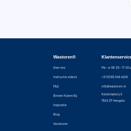
Wastoren®
Klantenservic
Over ons
Ma - vr 08:30 - 17:30 
Instructie video's
+31 (0) 85 048 4029
FAQ
info@wastoren.nl
Ketelmakerij 5
Binnen Kijken Bij
7553 ZP Hengelo
Inspiratie
Blog
Vacatures