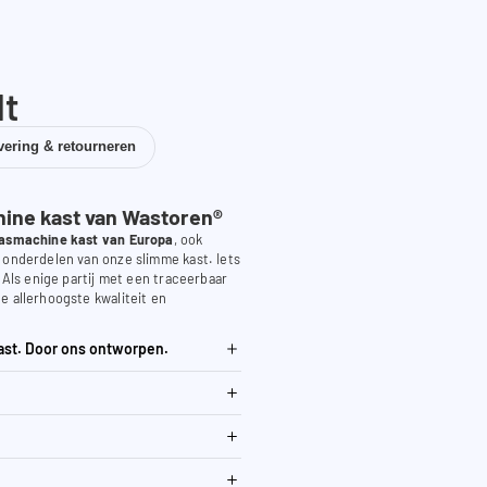
dt
vering & retourneren
ne kast van Wastoren®
asmachine kast van Europa
, ook
 onderdelen van onze slimme kast. Iets
. Als enige partij met een traceerbaar
e allerhoogste kwaliteit en
ast. Door ons ontworpen.