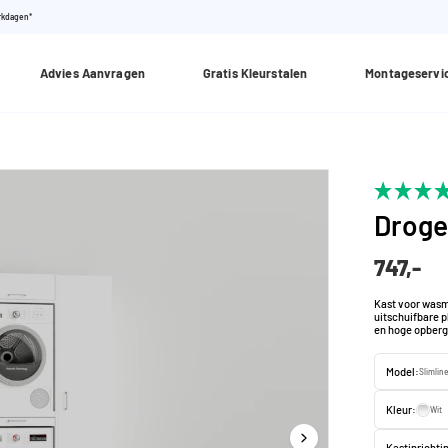
erkdagen*
Advies Aanvragen
Gratis Kleurstalen
Montageservi
Droge
747,-
Kast voor wasma
uitschuifbare 
en hoge opberg
Model:
Slimline
Kleur:
Wit
Kastinrichti