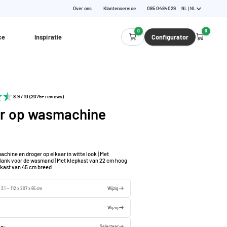
Over ons
Klantenservice
085 0484029
NL | NL
0
0
ce
Inspiratie
Configurator
8.9 / 10 (2075+ reviews)
r op wasmachine
chine en droger op elkaar in witte look | Met
plank voor de wasmand | Met klepkast van 22 cm hoog
kast van 45 cm breed
 3.1 — 112 x 207 x 65 cm
Wijzig
Wijzig
ng:
Selecteer