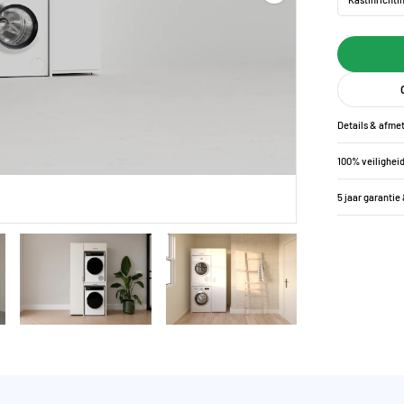
Details & afme
100% veilighei
5 jaar garantie