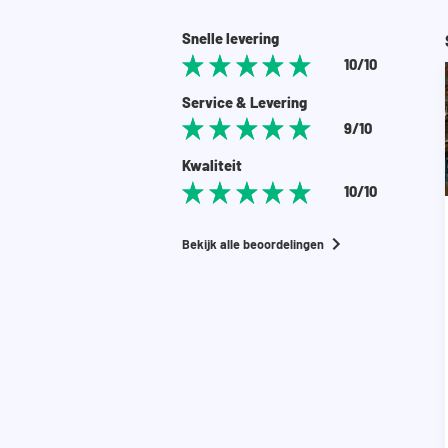
10 cm speling voor het wegwerken van al je elek
ruimte nodig hebben, neem dan voor advies con
Snelle levering
Let op: de kasten worden als bouwpakket en z
10/10
Service & Levering
9/10
Kwaliteit
10/10
Bekijk alle beoordelingen