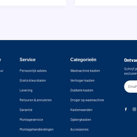
e
Service
Categorieën
Ontvan
Schrijf j
uur
Persoonlijk advies
Wasmachine kasten
exclusie
Gratis kleurstalen
Verhoger kasten
Levering
Dubbele kasten
Retouren & annuleren
Droger op wasmachine
Garantie
Kastenwanden
Montageservice
Opbergkasten
Montagehandleidingen
Accessoires