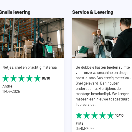
triciteit en leidingwerk. Mocht je meer
tact op met onze klantenservice.
Snelle levering
Service & Levering
onder machines geleverd.
Netjes, snel en prachtig materiaal!
De dubbele kasten bieden ruimte
voor onze wasmachine en droger
naast elkaar. Van stevig materiaal.
10/10
Snel geleverd. Een houten
Andre
onderdeel raakte tijdens de
11-04-2025
montage beschadigd. We kregen
meteen een nieuwe toegestuurd.
Top service.
10/10
Frits
03-03-2026