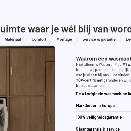
uimte waar je wél blij van wor
Materiaal
Comfort
Montage
Service & garantie
Le
Waarom een wasmachi
Niet alleen is Wastoren® de
#1 w
hebben wij patent op belangrijke
wat je alleen bij ons kunt vinden
TÜV-certificaat
garanderen wij d
betrouwbaarheid.
De #1 originele wasmachine k
Marktleider in Europa
100% veiligheidsgarantie
5 jaar garantie & service