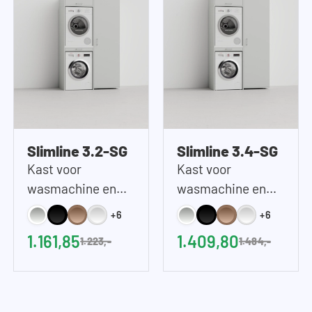
Slimline 3.2-SG
Slimline 3.4-SG
Kast voor
Kast voor
wasmachine en
wasmachine en
droger op elkaar in
droger op elkaar in
+6
+6
Steen Grijs |
Steen Grijs |
1.161,85
1.409,80
1.223,-
1.484,-
127x207 cm (BxH)
127x233 cm (BxH)