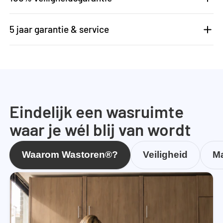
5 jaar garantie & service
Eindelijk een wasruimte
waar je wél blij van wordt
Waarom Wastoren®?
Veiligheid
Ma