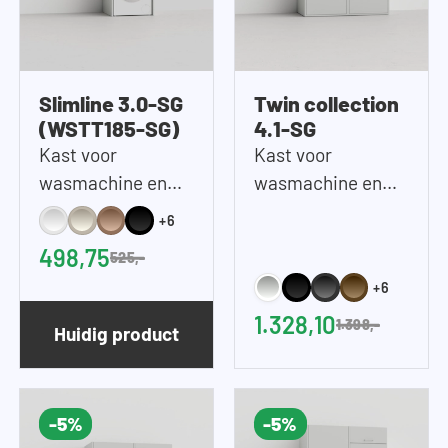
Slimline 3.0-SG
Twin collection
(WSTT185-SG)
4.1-SG
Kast voor
Kast voor
wasmachine en
wasmachine en
droger op elkaar in
droger naast
+6
steen grijze look |
elkaar in Steen
498,75
525,-
67x185 cm (BxH)
Grijs | 134x146 cm
+6
(BxH)
1.328,10
1.398,-
Huidig product
-5%
-5%