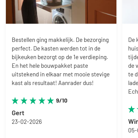
Bestellen ging makkelijk. De bezorging
De k
perfect. De kasten werden tot in de
hui
bijkeuken bezorgt op de 1e verdieping.
tij
En het hele bouwpakket paste
de 
uitstekend in elkaar met mooie stevige
te 
kast als resultaat! Aanrader dus!
lad
Ech
9/10
Gert
Wi
23-02-2026
05-