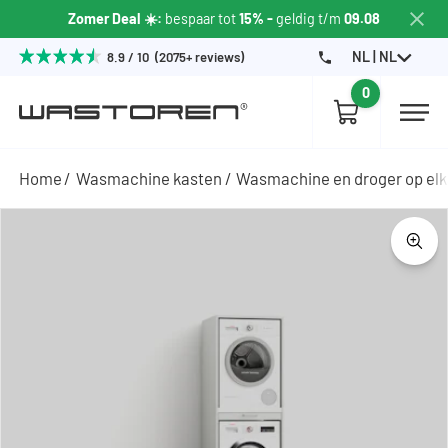
Zomer Deal ☀️:
bespaar tot
15% -
geldig t/m
09.08
NL | NL
8.9 / 10 (2075+ reviews)
0
Home
Wasmachine kasten
Wasmachine en droger op elk