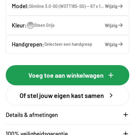
Model:
Wijzig
Slimline 3.0-SG (WSTT185-SG) — 67 x 185 x 65 cm
Kleur:
Wijzig
Steen Grijs
Handgrepen:
Wijzig
Selecteer een
handgreep
Voeg toe aan winkelwagen
Of stel jouw eigen kast samen
Details & afmetingen
100% veiligheidsgarantie