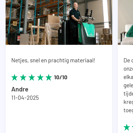
Netjes, snel en prachtig materiaal!
De 
onz
elka
10/10
gel
Andre
tij
11-04-2025
kre
toe