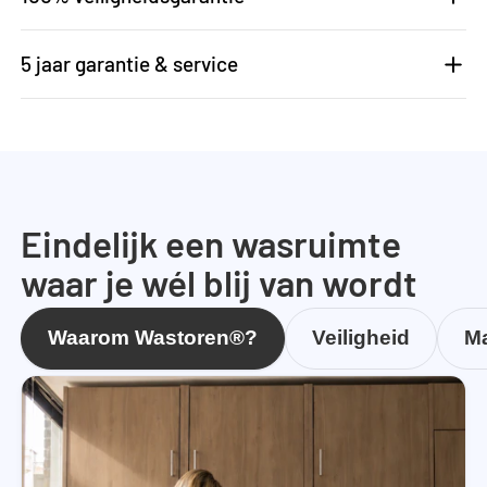
5 jaar garantie & service
Eindelijk een wasruimte
waar je wél blij van wordt
Waarom Wastoren®?
Veiligheid
Ma