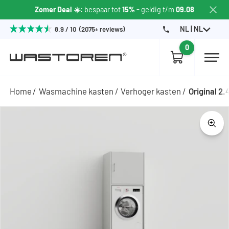
Zomer Deal ☀️:
bespaar tot
15% -
geldig t/m
09.08
NL | NL
8.9 / 10 (2075+ reviews)
0
Home
Wasmachine kasten
Verhoger kasten
Original 2