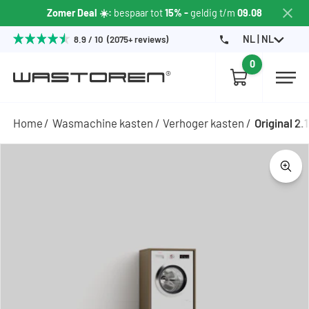
Zomer Deal ☀️:
bespaar tot
15% -
geldig t/m
09.08
NL | NL
8.9 / 10 (2075+ reviews)
0
Home
Wasmachine kasten
Verhoger kasten
Original 2