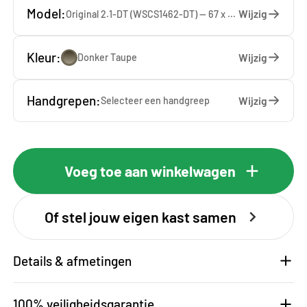
Model:
Wijzig
Original 2.1-DT (WSCS1462-DT) — 67 x 146 x 65 cm
Kleur:
Wijzig
Donker Taupe
Handgrepen:
Wijzig
Selecteer een
handgreep
Voeg toe aan winkelwagen
Of stel jouw eigen kast samen
Details & afmetingen
100% veiligheidsgarantie