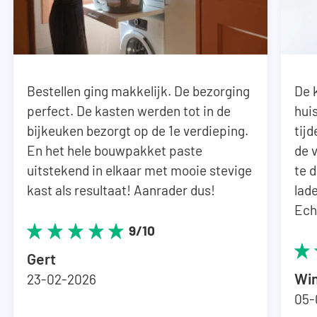
Bestellen ging makkelijk. De bezorging
De k
perfect. De kasten werden tot in de
hui
bijkeuken bezorgt op de 1e verdieping.
tij
En het hele bouwpakket paste
de 
uitstekend in elkaar met mooie stevige
te 
kast als resultaat! Aanrader dus!
lad
Ech
9/10
Gert
Wi
23-02-2026
05-