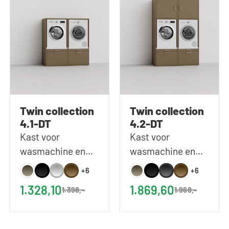
Twin collection
Twin collection
4.1-DT
4.2-DT
Kast voor
Kast voor
wasmachine en
wasmachine en
droger naast
droger naast
+6
+6
elkaar in donker
elkaar in donker
1.328,10
1.869,60
1.398,-
1.968,-
taupe | 134x146 cm
taupe | 134x207
(BxH)
cm (BxH)