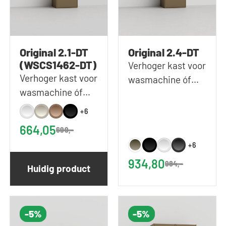
Original 2.1-DT
Original 2.4-DT
(WSCS1462-DT)
Verhoger kast voor
Verhoger kast voor
wasmachine óf
wasmachine óf
droger in donker
droger in Donker
taupe | 67x207 cm
+6
Taupe | 67x146 cm
(BxH)
664,05
699,-
(BxH)
+6
934,80
984,-
Huidig product
-5%
-5%