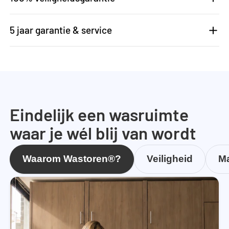
5 jaar garantie & service
Eindelijk een wasruimte
waar je wél blij van wordt
Waarom Wastoren®?
Veiligheid
Ma