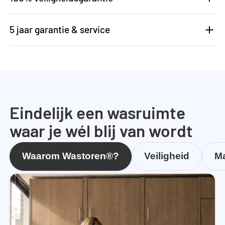
5 jaar garantie & service
Eindelijk een wasruimte
waar je wél blij van wordt
Waarom Wastoren®?
Veiligheid
Ma