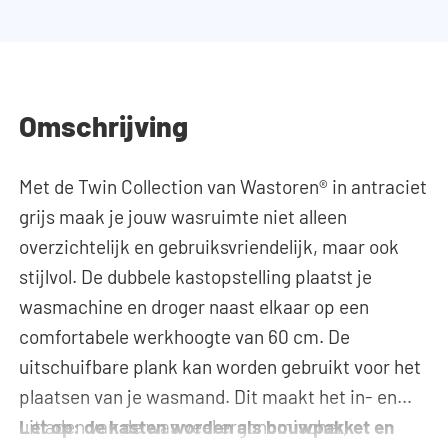
Omschrijving
Met de Twin Collection van Wastoren® in antraciet
grijs maak je jouw wasruimte niet alleen
overzichtelijk en gebruiksvriendelijk, maar ook
stijlvol. De dubbele kastopstelling plaatst je
wasmachine en droger naast elkaar op een
comfortabele werkhoogte van 60 cm. De
uitschuifbare plank kan worden gebruikt voor het
plaatsen van je wasmand. Dit maakt het in- en
uitladen van de was veel ergonomischer,
Let op: de kasten worden als bouwpakket en