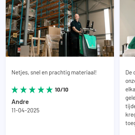
Netjes, snel en prachtig materiaal!
De 
onz
elka
10/10
gel
Andre
tij
11-04-2025
kre
toe