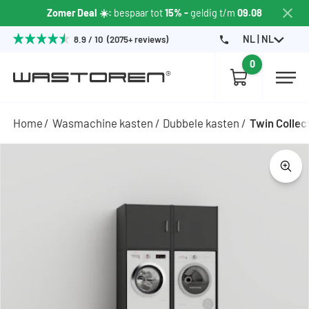
Zomer Deal ☀️:
bespaar tot
15% -
geldig t/m
09.08
NL | NL
8.9 / 10 (2075+ reviews)
0
Home
Wasmachine kasten
Dubbele kasten
Twin Collec