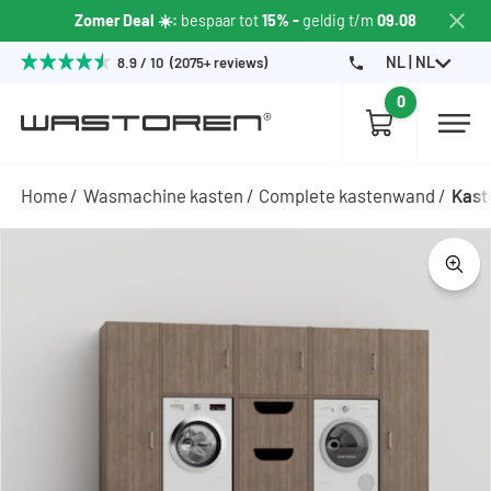
Zomer Deal ☀️:
bespaar tot
15% -
geldig t/m
09.08
NL | NL
8.9 / 10 (2075+ reviews)
0
Home
Wasmachine kasten
Complete kastenwand
Kast