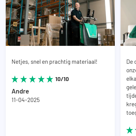
Let op: de kasten worden als bouwpakket en
zonder machines geleverd.
Netjes, snel en prachtig materiaal!
De 
onz
elka
10/10
gel
Andre
tij
11-04-2025
kre
toe