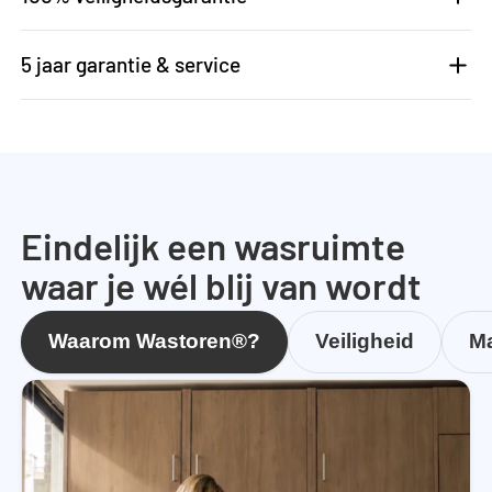
5 jaar garantie & service
Eindelijk een wasruimte
waar je wél blij van wordt
Waarom Wastoren®?
Veiligheid
Ma