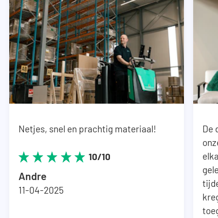
Let op: de kasten worden als bouwpakket en
zonder machines geleverd.
Netjes, snel en prachtig materiaal!
De 
onz
elka
10/10
gel
Andre
tij
11-04-2025
kre
toe