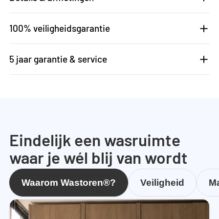
100% veiligheidsgarantie
5 jaar garantie & service
Eindelijk een wasruimte
waar je wél blij van wordt
Waarom Wastoren®?
Veiligheid
Ma