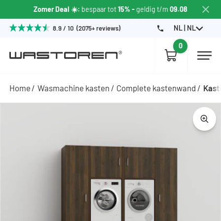
Zomer Deal ☀️:
bespaar tot
15% -
geldig t/m
09.08
NL | NL
8.9 / 10 (2075+ reviews)
0
Home
Wasmachine kasten
Complete kastenwand
Kast