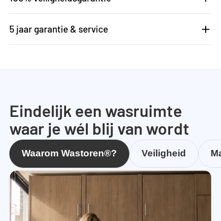
5 jaar garantie & service
Eindelijk een wasruimte
waar je wél blij van wordt
Waarom Wastoren®?
Veiligheid
Ma