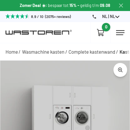
Zomer Deal ☀️:
bespaar tot
15% -
geldig t/m
09.08
NL | NL
8.9 / 10 (2075+ reviews)
0
Home
Wasmachine kasten
Complete kastenwand
Kast