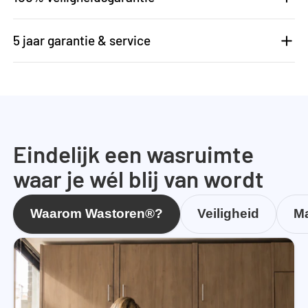
5 jaar garantie & service
Eindelijk een wasruimte
waar je wél blij van wordt
Waarom Wastoren®?
Veiligheid
Ma