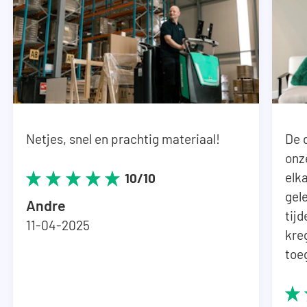
zonder machines geleverd.
Netjes, snel en prachtig materiaal!
De 
onz
elka
10/10
gel
Andre
tij
11-04-2025
kre
toe