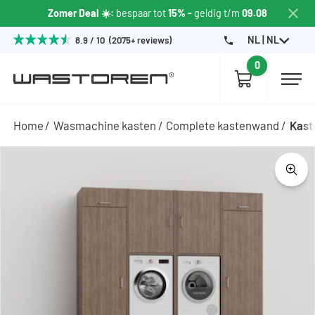
Zomer Deal ☀️:
bespaar tot
15% -
geldig t/m
09.08
NL | NL
8.9 / 10 (2075+ reviews)
0
Home
Wasmachine kasten
Complete kastenwand
Kast