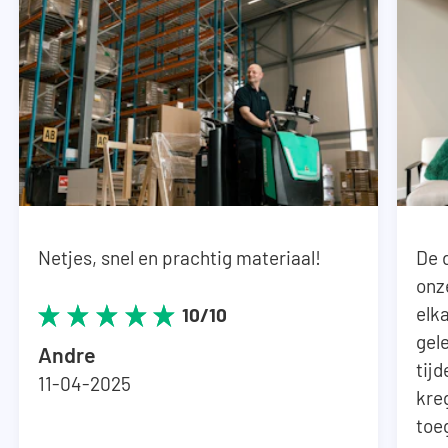
Kleur uitschuifbare delen: Antraciet
Netjes, snel en prachtig materiaal!
De 
onz
elka
10/10
gel
Andre
tij
11-04-2025
kre
toe