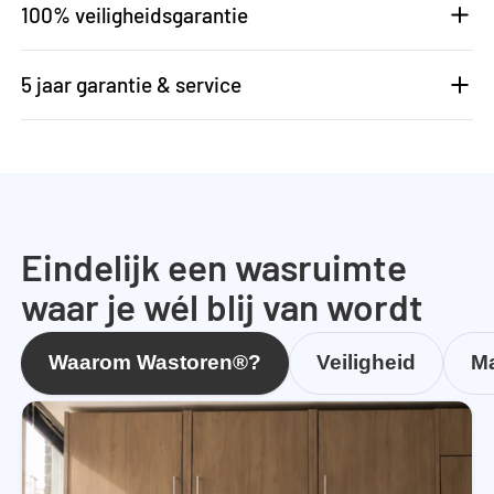
100% veiligheidsgarantie
5 jaar garantie & service
Eindelijk een wasruimte
waar je wél blij van wordt
Waarom Wastoren®?
Veiligheid
Ma