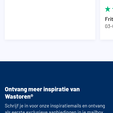
Fri
03-
Ontvang meer inspiratie van
Wastoren®
Schrijf je in voor onze inspiratiemails en ontvang
als eerste exclusieve aanbiedingen in je mailbox.