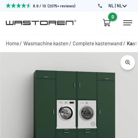
NL | NL
8.9 / 10 (2075+ reviews)
0
Home
Wasmachine kasten
Complete kastenwand
Kast