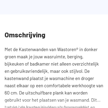
Omschrijving
Met de Kastenwanden van Wastoren® in donker
groen maak je jouw wasruimte, berging,
bijkeuken of badkamer niet alleen overzichtelijk
en gebruiksvriendelijk, maar ook stijlvol. De
kastenwand plaatst je wasmachine en droger
naast elkaar op een comfortabele werkhoogte van
60 cm. De uitschuifbare plank kan worden
gebruikt voor het plaatsen van je wasmand. Dit
maakt het in- en uitladen van de was veel
Let op: de kasten worden als bouwpakket en