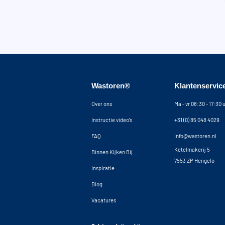
Wastoren®
Klantenservic
Over ons
Ma - vr 08:30 - 17:30 
Instructie video's
+31 (0) 85 048 4029
FAQ
info@wastoren.nl
Ketelmakerij 5
Binnen Kijken Bij
7553 ZP Hengelo
Inspiratie
Blog
Vacatures