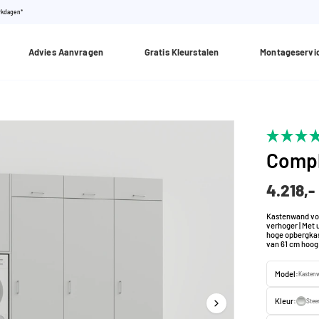
erkdagen*
Advies Aanvragen
Gratis Kleurstalen
Montageservi
Compl
4.218,-
Kastenwand vo
verhoger | Met 
hoge opbergkas
van 61 cm hoog
Model:
Kastenw
Kleur:
Steen