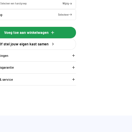
:
Selecteer een
handgreep
Wijzig
ng:
Selecteer
Voeg toe aan winkelwagen
Of stel jouw eigen kast samen
tingen
dsgarantie
 & service