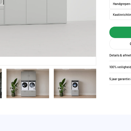
Handgrepen
Kastinrichti
Details & afme
100% veilighei
5 jaar garantie