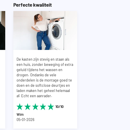
oor machine: 63 x 87 x 65 cm (BxHxD). Let op:
Perfecte kwaliteit
taruimte (voor de machine) op de metalen plaat
e van 58,3cm
Het interieur heeft dezelfde kleur als het
ve de uitschuifbare delen.
are delen: Wit
De kasten zijn stevig en staan als
een huis, zonder beweging of extra
geluid tijdens het wassen en
drogen. Ondanks de vele
onderdelen is de montage goed te
doen en de softclose deurtjes en
laden maken het geheel helemaal
af. Echt een aanrader.
10/10
Wim
05-01-2026