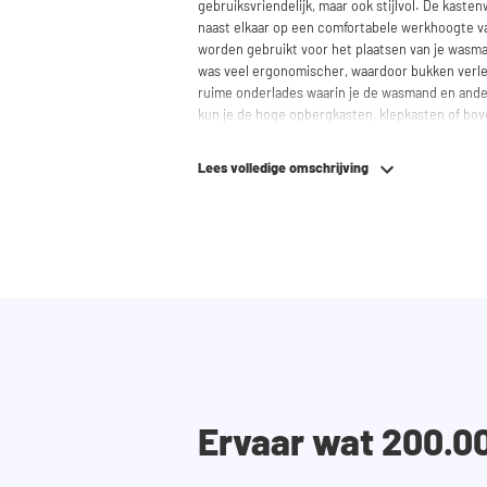
gebruiksvriendelijk, maar ook stijlvol. De kast
naast elkaar op een comfortabele werkhoogte va
worden gebruikt voor het plaatsen van je wasman
was veel ergonomischer, waardoor bukken verled
ruime onderlades waarin je de wasmand en and
kun je de hoge opbergkasten, klepkasten of bo
opbergruimte. Het leidingwerk kan netjes word
bijdraagt aan de strakke en opgeruimde uitstral
Lees volledige omschrijving
voor kleinere koelkasten en/of vriezers, wat flexi
ruimte.
De innovatieve kastconstructie maakt Wastoren®
extra stevigheid en stabiliteit. Daarnaast bevord
de kast trillingsabsorberend: Trillingen die wo
worden geabsorbeerd in de vezels van het plaat
gedempt. Het hoogwaardige plaatmateriaal waarui
en bewerkt met een speciale melamine coating.
niet waterdicht. De machine komt op een meta
staan, zodat er geen vocht in de kast kan lopen.
van een ventilatierooster voor de nodige warmt
Ervaar wat 200.0
De kast wordt stevig aan de muur bevestigd da
de voorzijde van de machine wordt een kiepzekeri