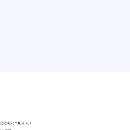
x233x65 cm (BxHxD)
ze look