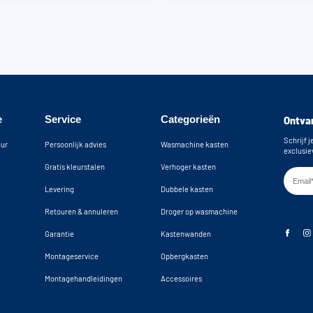
e
Service
Categorieën
Ontvan
Schrijf j
uur
Persoonlijk advies
Wasmachine kasten
exclusie
Gratis kleurstalen
Verhoger kasten
Levering
Dubbele kasten
Retouren & annuleren
Droger op wasmachine
Garantie
Kastenwanden
Montageservice
Opbergkasten
Montagehandleidingen
Accessoires