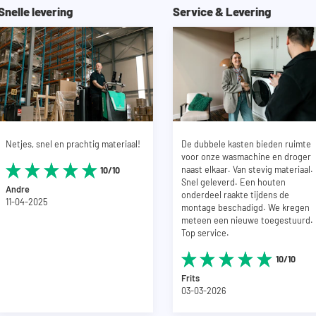
Afmetingen nis v
Snelle levering
Service & Levering
kast kan trillen en de kast niet kan
de beschikbare s
r de muur worden geplaatst. De open
heeft een diept
chter de machines. In totaal heb je dus
Kleur interieur: 
triciteit en leidingwerk. Mocht je meer
exterieur, behal
tact op met onze klantenservice.
Kleur uitschuifb
onder machines geleverd.
Netjes, snel en prachtig materiaal!
De dubbele kasten bieden ruimte
voor onze wasmachine en droger
naast elkaar. Van stevig materiaal.
10/10
Snel geleverd. Een houten
Andre
onderdeel raakte tijdens de
11-04-2025
montage beschadigd. We kregen
meteen een nieuwe toegestuurd.
Top service.
10/10
Frits
03-03-2026