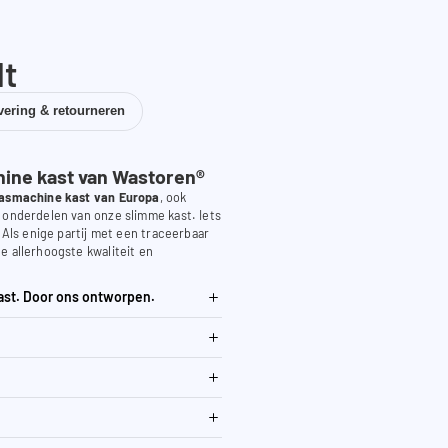
dt
vering & retourneren
ne kast van Wastoren®
asmachine kast van Europa
, ook
 onderdelen van onze slimme kast. Iets
. Als enige partij met een traceerbaar
e allerhoogste kwaliteit en
ast. Door ons ontworpen.