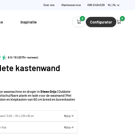
Over ons
Klantenservice
085 0484029
NL | NL
0
0
ce
Inspiratie
Configurator
8.9 / 10 (2075+ reviews)
ete kastenwand
or wasmachine en droger in
Steen Grijs
| Dubbele
uitschuifbare plank en lade voor de wasmand | Met
ten en klepkasten van 60 cm breed en bovenkasten
and 1.3-SG — 314 x 233 x 65 cm
Wijzig
 Grijs
Wijzig