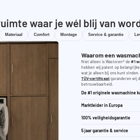
uimte waar je wél blij van wor
Materiaal
Comfort
Montage
Service & garantie
Le
Waarom een wasmachi
Niet alleen is Wastoren® de
#1 w
hebben wij patent op belangrijke
wat je alleen bij ons kunt vinden
TÜV-certificaat
garanderen wij d
betrouwbaarheid.
De #1 originele wasmachine k
Marktleider in Europa
100% veiligheidsgarantie
5 jaar garantie & service