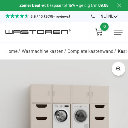
Zomer Deal ☀️:
bespaar tot
15% -
geldig t/m
09.08
NL | NL
8.9 / 10 (2075+ reviews)
0
Home
Wasmachine kasten
Complete kastenwand
Kast