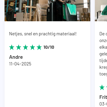
Netjes, snel en prachtig materiaal!
De 
onz
elka
10/10
gel
Andre
tij
11-04-2025
kre
toe
Fri
03-