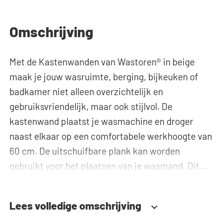
Omschrijving
Met de Kastenwanden van Wastoren® in beige
maak je jouw wasruimte, berging, bijkeuken of
badkamer niet alleen overzichtelijk en
gebruiksvriendelijk, maar ook stijlvol. De
kastenwand plaatst je wasmachine en droger
naast elkaar op een comfortabele werkhoogte van
60 cm. De uitschuifbare plank kan worden
gebruikt voor het plaatsen van je wasmand. Dit
maakt het in- en uitladen van de was veel
ergonomischer, waardoor bukken verleden tijd is!
Lees volledige omschrijving
Naast het speciale inzetstuk voor de wasmand