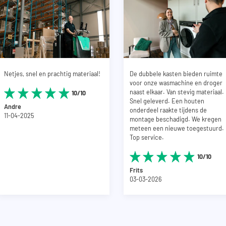
triciteit en leidingwerk. Mocht je meer
heeft een diepte
tact op met onze klantenservice.
onder machines geleverd.
Netjes, snel en prachtig materiaal!
De dubbele kasten bieden ruimte
voor onze wasmachine en droger
naast elkaar. Van stevig materiaal.
10/10
Snel geleverd. Een houten
Andre
onderdeel raakte tijdens de
11-04-2025
montage beschadigd. We kregen
meteen een nieuwe toegestuurd.
Top service.
10/10
Frits
03-03-2026