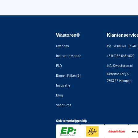
Wastoren®
Klantenservic
Over ons
Ma - vr 08:30 - 17:30 
Instructie video's
+31 (0) 85 048 4029
FAQ
info@wastoren.nl
Ketelmakerij 5
Binnen Kijken Bij
7553 ZP Hengelo
Inspiratie
Blog
Vacatures
Ook te verkrijgen bij: