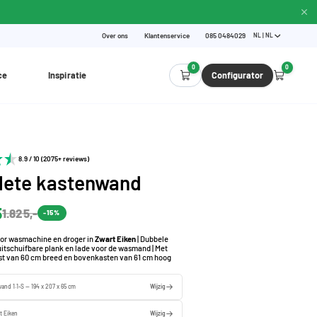
Over ons
Klantenservice
085 0484029
NL | NL
0
0
ce
Inspiratie
Configurator
8.9 / 10 (2075+ reviews)
ete kastenwand
5
1.825,-
-15%
or wasmachine en droger in
Zwart Eiken
| Dubbele
uitschuifbare plank en lade voor de wasmand | Met
t van 60 cm breed en bovenkasten van 61 cm hoog
and 1.1-S — 194 x 207 x 65 cm
Wijzig
t Eiken
Wijzig