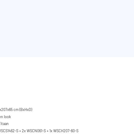
x207x65 cm (BxHxD)
en look
Titaan
 WSCS1462-S + 2x WSCN061-S + 1x WSCH207-60-S