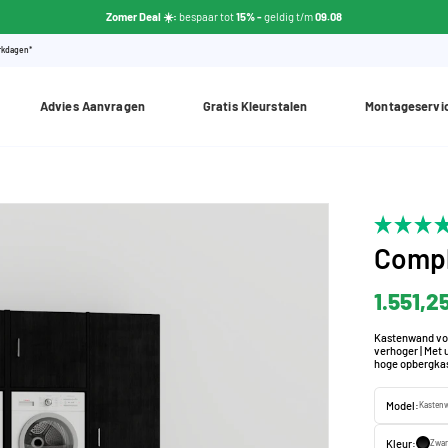
Zomer Deal ☀️:
bespaar tot
15% -
geldig t/m
09.08
erkdagen*
Advies Aanvragen
Gratis Kleurstalen
Montageservi
Compl
1.551,2
Kastenwand vo
verhoger | Met 
hoge opbergkas
Model:
Kastenw
Kleur:
Zwar