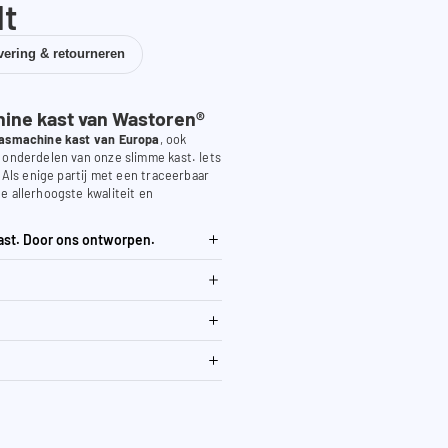
dt
vering & retourneren
ne kast van Wastoren®
asmachine kast van Europa
, ook
 onderdelen van onze slimme kast. Iets
. Als enige partij met een traceerbaar
e allerhoogste kwaliteit en
ast. Door ons ontworpen.