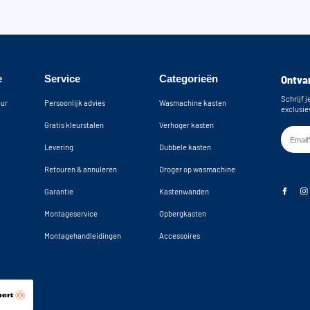
e
Service
Categorieën
Ontvan
Schrijf j
uur
Persoonlijk advies
Wasmachine kasten
exclusie
Gratis kleurstalen
Verhoger kasten
Levering
Dubbele kasten
Retouren & annuleren
Droger op wasmachine
Garantie
Kastenwanden
Montageservice
Opbergkasten
Montagehandleidingen
Accessoires