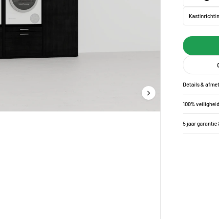
Kastinrichti
Details & afme
100% veilighei
5 jaar garantie