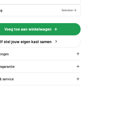
ng:
Selecteer
Voeg toe aan winkelwagen
Of stel jouw eigen kast samen
tingen
dsgarantie
 & service