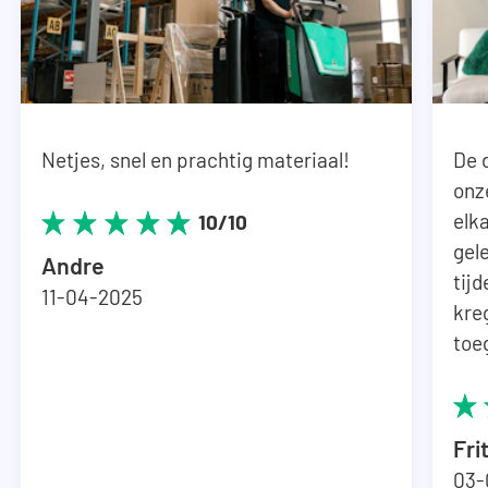
Netjes, snel en prachtig materiaal!
De 
onz
elka
10/10
gel
Andre
tij
11-04-2025
kre
toe
Fri
03-