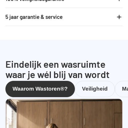
5 jaar garantie & service
Eindelijk een wasruimte
waar je wél blij van wordt
Waarom Wastoren®?
Veiligheid
Ma