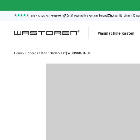
8.9 / 10 (2075+ reviews)
De #1 wasmachine kast van Europa
Levertijd: binnen 10 w
Wasmachine Kasten
Home
Opberg kasten
Onderkast | WSUS60-11-DT