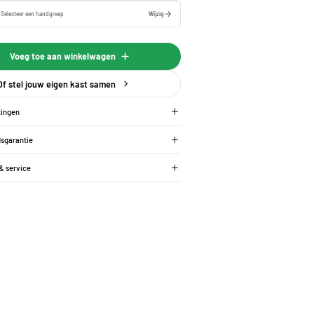
:
Selecteer een
handgreep
Wijzig
Voeg toe aan winkelwagen
Of stel jouw eigen kast samen
tingen
dsgarantie
 & service