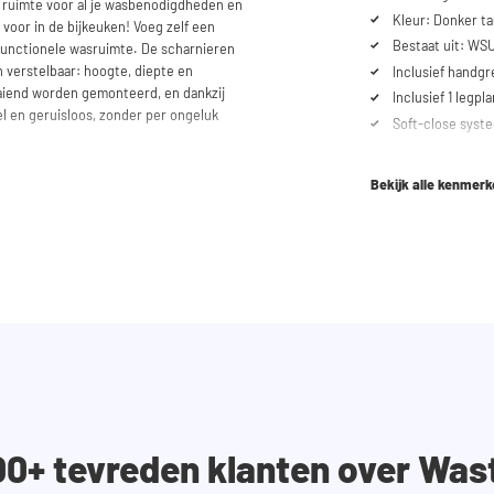
a ruimte voor al je wasbenodigdheden en
Kleur: Donker ta
 voor in de bijkeuken! Voeg zelf een
Bestaat uit: WS
functionele wasruimte. De scharnieren
n verstelbaar: hoogte, diepte en
Inclusief handg
aaiend worden gemonteerd, en dankzij
Inclusief 1 legpl
el en geruisloos, zonder per ongeluk
Soft-close syst
Kleur interieur: 
exterieur, behal
bruik onze configurator om je ideale
Bekijk alle kenmer
Kleur uitschuifb
ltijd voor je klaar via telefoon of e-
erd.
00+ tevreden klanten over Was