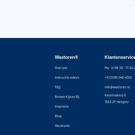
Wastoren®
Klantenservic
Over ons
Ma - vr 08:30 - 17:30 
Instructie video's
+31 (0) 85 048 4029
FAQ
info@wastoren.nl
Ketelmakerij 5
Binnen Kijken Bij
7553 ZP Hengelo
Inspiratie
Blog
Vacatures