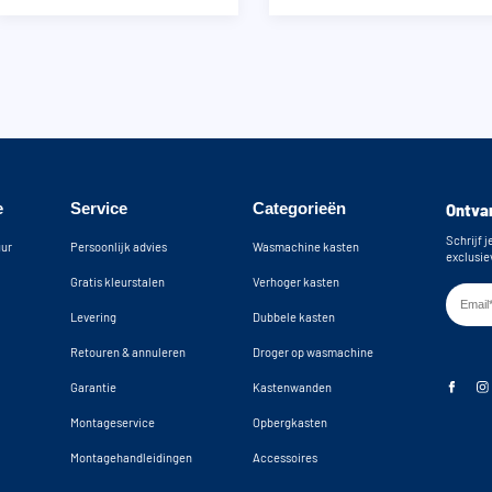
e
Service
Categorieën
Ontvan
Schrijf j
uur
Persoonlijk advies
Wasmachine kasten
exclusie
Gratis kleurstalen
Verhoger kasten
Levering
Dubbele kasten
Retouren & annuleren
Droger op wasmachine
Garantie
Kastenwanden
Montageservice
Opbergkasten
Montagehandleidingen
Accessoires