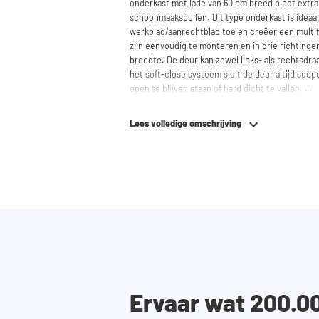
onderkast met lade van 60 cm breed biedt extr
schoonmaakspullen. Dit type onderkast is ideaal
werkblad/aanrechtblad toe en creëer een multi
zijn eenvoudig te monteren en in drie richtinge
breedte. De deur kan zowel links- als rechtsdr
het soft-close systeem sluit de deur altijd soep
open te blijven staan of hard dicht te vallen.
Hulp nodig? Bekijk de montage-instructies of ge
Lees volledige omschrijving
wasmachinekast samen te stellen. Ons team staat a
mail.
Let op
: de kasten worden als bouwpakket gelev
Ervaar wat 200.0