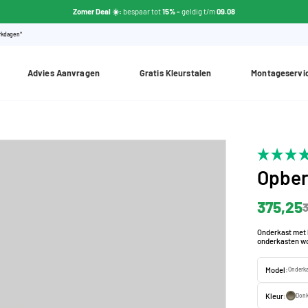
Zomer Deal ☀️:
bespaar tot
15% -
geldig t/m
09.08
erkdagen*
Advies Aanvragen
Gratis Kleurstalen
Montageservi
Opber
375,25
3
Onderkast met 
onderkasten wo
Model:
Onderka
Kleur:
Donk