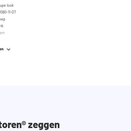
upe look
US60-11-DT
reep
ank
eem
Het interieur heeft dezelfde kleur als het
ve de uitschuifbare delen.
ken
are delen: Antraciet
toren® zeggen