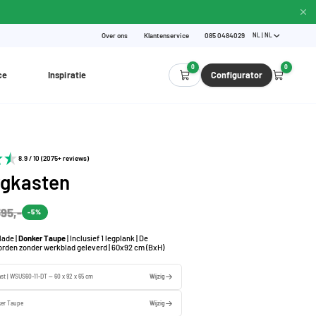
Over ons
Klantenservice
085 0484029
NL | NL
0
0
ce
Inspiratie
Configurator
8.9 / 10 (2075+ reviews)
gkasten
95,-
-5%
lade |
Donker Taupe
| Inclusief 1 legplank | De
rden zonder werkblad geleverd | 60x92 cm (BxH)
st | WSUS60-11-DT — 60 x 92 x 65 cm
Wijzig
er Taupe
Wijzig