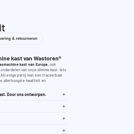
dt
vering & retourneren
ne kast van Wastoren®
asmachine kast van Europa
, ook
 onderdelen van onze slimme kast. Iets
. Als enige partij met een traceerbaar
e allerhoogste kwaliteit en
ast. Door ons ontworpen.