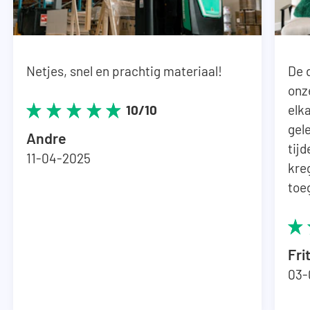
Netjes, snel en prachtig materiaal!
De 
onz
elka
10/10
gel
Andre
tij
11-04-2025
kre
toe
Fri
03-