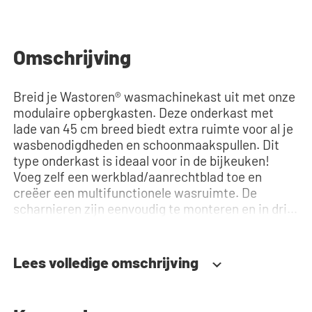
Omschrijving
Breid je Wastoren® wasmachinekast uit met onze
modulaire opbergkasten. Deze onderkast met
lade van 45 cm breed biedt extra ruimte voor al je
wasbenodigdheden en schoonmaakspullen. Dit
type onderkast is ideaal voor in de bijkeuken!
Voeg zelf een werkblad/aanrechtblad toe en
creëer een multifunctionele wasruimte. De
scharnieren zijn eenvoudig te monteren en in drie
richtingen verstelbaar: hoogte, diepte en breedte.
De deur kan zowel links- als rechtsdraaiend
worden gemonteerd, en dankzij het soft-close
Lees volledige omschrijving
systeem sluit de deur altijd soepel en geruisloos,
zonder per ongeluk open te blijven staan of hard
dicht te vallen. Hulp nodig? Bekijk de montage-