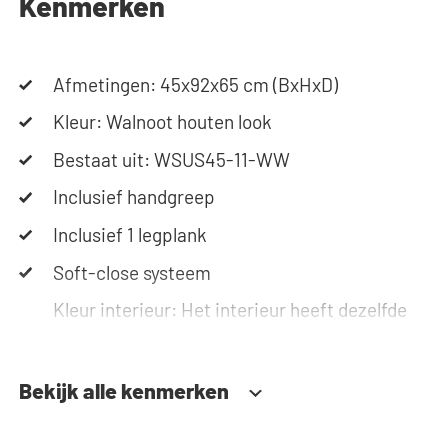
Kenmerken
instructies of gebruik onze configurator om je
ideale wasmachinekast samen te stellen. Ons
team staat altijd voor je klaar via telefoon of e-
mail. Let op: de kasten worden als bouwpakket
Afmetingen: 45x92x65 cm (BxHxD)
geleverd.
Kleur: Walnoot houten look
Bestaat uit: WSUS45-11-WW
Inclusief handgreep
Inclusief 1 legplank
Soft-close systeem
Kleur interieur: Het interieur heeft dezelfde
kleur als het exterieur, behalve de
uitschuifbare delen.
Bekijk alle kenmerken
Kleur uitschuifbare delen: Antraciet