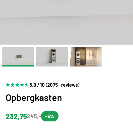
8.9 / 10 (2075+ reviews)
Opbergkasten
232,75
245,-
-5%