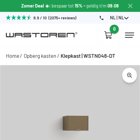
Zomer Deal ☀️:
bespaar tot
15% -
geldig t/m
09.08
NL | NL
8.9 / 10 (2075+ reviews)
0
Home
Opberg kasten
Klepkast | WSTN048-DT