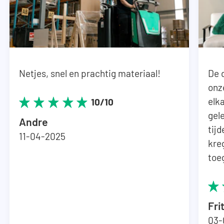
Netjes, snel en prachtig materiaal!
De 
onz
elka
10/10
gel
Andre
tij
11-04-2025
kre
toe
Fri
03-