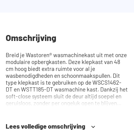
Omschrijving
Breid je Wastoren® wasmachinekast uit met onze
modulaire opbergkasten. Deze klepkast van 48
cm hoog biedt extra ruimte voor al je
wasbenodigdheden en schoonmaakspullen. Dit
type klepkast is te gebruiken op de WSCS1462-
DT en WSTT185-DT wasmachine kast. Dankzij het
soft-close systeem sluit de deur altijd soepel en
geruisloos, zonder per ongeluk open te blijven
staan of hard dicht te vallen. Hulp nodig? Bekijk
de montage-instructies of gebruik onze
configurator om je ideale wasmachinekast samen
Lees volledige omschrijving
te stellen. Ons team staat altijd voor je klaar via