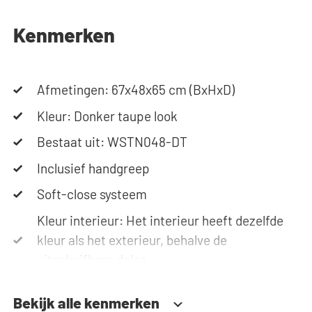
telefoon of e-mail. Let op: de kasten worden als
bouwpakket geleverd.
Kenmerken
Afmetingen: 67x48x65 cm (BxHxD)
Kleur: Donker taupe look
Bestaat uit: WSTN048-DT
Inclusief handgreep
Soft-close systeem
Kleur interieur: Het interieur heeft dezelfde
kleur als het exterieur, behalve de
uitschuifbare delen.
Bekijk alle kenmerken