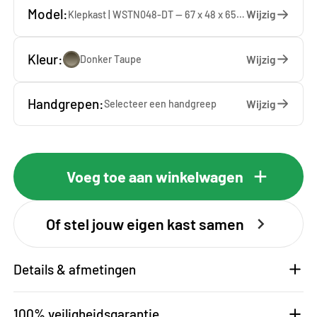
Model:
Wijzig
Klepkast | WSTN048-DT — 67 x 48 x 65 cm
Kleur:
Wijzig
Donker Taupe
Handgrepen:
Wijzig
Selecteer een
handgreep
Voeg toe aan winkelwagen
Of stel jouw eigen kast samen
Details & afmetingen
100% veiligheidsgarantie