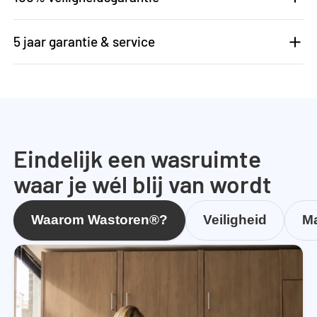
5 jaar garantie & service
Eindelijk een wasruimte
waar je wél blij van wordt
Waarom Wastoren®?
Veiligheid
Ma