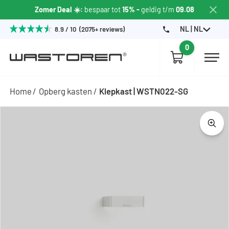
Zomer Deal ☀️:
bespaar tot
15% -
geldig t/m
09.08
NL | NL
8.9 / 10 (2075+ reviews)
0
Home
Opberg kasten
Klepkast | WSTN022-SG