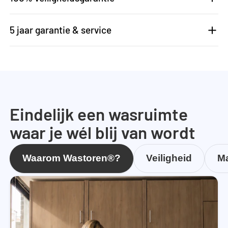
5 jaar garantie & service
Eindelijk een wasruimte
waar je wél blij van wordt
Waarom Wastoren®?
Veiligheid
Ma