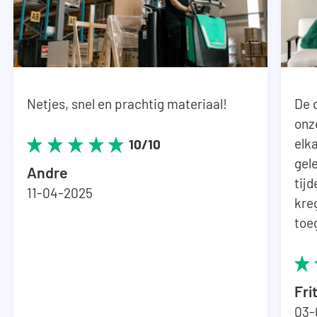
Netjes, snel en prachtig materiaal!
De 
onz
elka
10/10
gel
Andre
tij
11-04-2025
kre
toe
Fri
03-