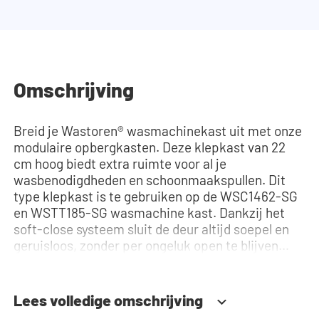
Omschrijving
Breid je Wastoren® wasmachinekast uit met onze
modulaire opbergkasten. Deze klepkast van 22
cm hoog biedt extra ruimte voor al je
wasbenodigdheden en schoonmaakspullen. Dit
type klepkast is te gebruiken op de WSC1462-SG
en WSTT185-SG wasmachine kast. Dankzij het
soft-close systeem sluit de deur altijd soepel en
geruisloos, zonder per ongeluk open te blijven
staan of hard dicht te vallen. Hulp nodig? Bekijk
de montage-instructies of gebruik onze
configurator om je ideale wasmachinekast samen
Lees volledige omschrijving
te stellen. Ons team staat altijd voor je klaar via