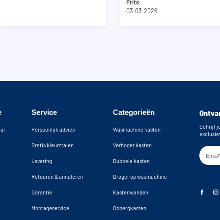
Frits
03-03-2026
e
Service
Categorieën
Ontvan
Schrijf j
uur
Persoonlijk advies
Wasmachine kasten
exclusie
Gratis kleurstalen
Verhoger kasten
Levering
Dubbele kasten
Retouren & annuleren
Droger op wasmachine
Garantie
Kastenwanden
Montageservice
Opbergkasten