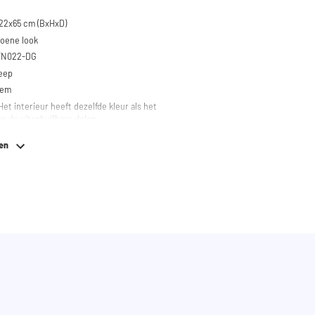
22x65 cm (BxHxD)
roene look
STN022-DG
reep
eem
Het interieur heeft dezelfde kleur als het
ve de uitschuifbare delen.
ken