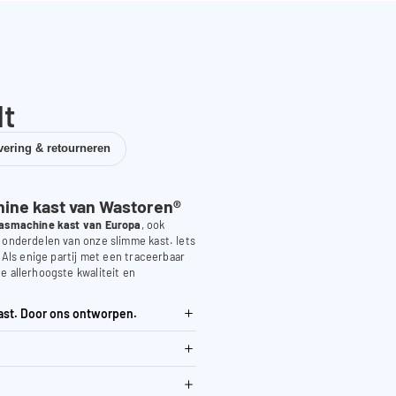
dt
vering & retourneren
ne kast van Wastoren®
asmachine kast van Europa
, ook
 onderdelen van onze slimme kast. Iets
. Als enige partij met een traceerbaar
e allerhoogste kwaliteit en
ast. Door ons ontworpen.