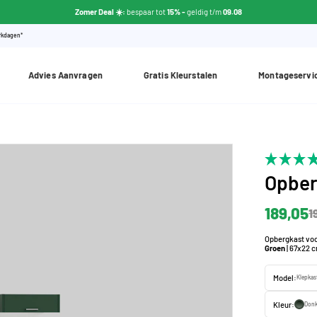
Zomer Deal ☀️:
bespaar tot
15% -
geldig t/m
09.08
erkdagen*
Advies Aanvragen
Gratis Kleurstalen
Montageservi
Opber
189,05
1
Opbergkast vo
Groen
| 67x22 
Model:
Klepkas
Kleur:
Donk