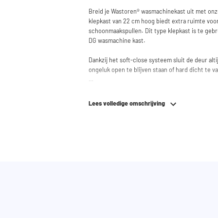
Breid je Wastoren® wasmachinekast uit met on
klepkast van 22 cm hoog biedt extra ruimte voo
schoonmaakspullen. Dit type klepkast is te ge
DG wasmachine kast.
Dankzij het soft-close systeem sluit de deur alt
ongeluk open te blijven staan of hard dicht te va
Hulp nodig? Bekijk de montage-instructies of ge
wasmachinekast samen te stellen. Ons team staat a
Lees volledige omschrijving
mail.
Let op: de kasten worden als bouwpakket gelev