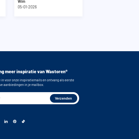
Wim
05-01-2026
g meer inspiratie van Wastoren®
e in voor onze inspiratiemails en ontvang als eerste
ve aanbiedingen in je mailbox.