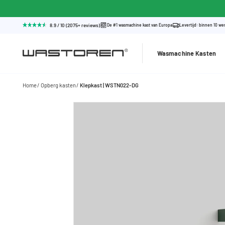
8.9 / 10 (2075+ reviews)
De #1 wasmachine kast van Europa
Levertijd: binnen 10 w
Wasmachine Kasten
Home
Opberg kasten
Klepkast | WSTN022-DG