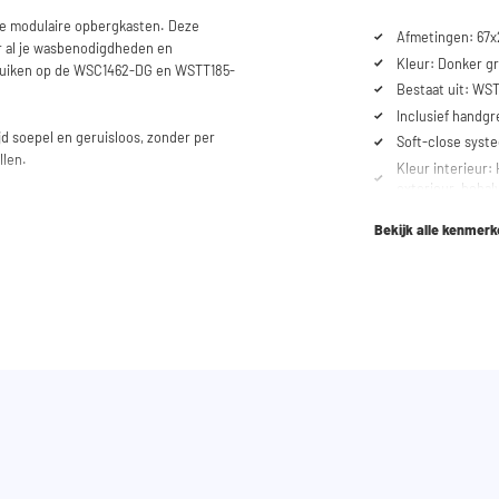
ze modulaire opbergkasten. Deze
Afmetingen: 67x
r al je wasbenodigdheden en
Kleur: Donker g
bruiken op de WSC1462-DG en WSTT185-
Bestaat uit: W
Inclusief handg
ijd soepel en geruisloos, zonder per
Soft-close syst
llen.
Kleur interieur: 
exterieur, behal
bruik onze configurator om je ideale
ltijd voor je klaar via telefoon of e-
Bekijk alle kenmer
erd.