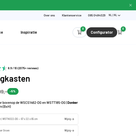
Over ons
Klantenservice
085 0484029
NL | NL
0
0
ce
Inspiratie
Configurator
8.9 / 10 (2075+ reviews)
gkasten
99,-
-5%
or bovenop de WSCS1462-DG en WSTT185-DG |
Donker
cm (BxH)
t | WSTN022-DG — 67 x 22 x 65 cm
Wijzig
er Groen
Wijzig