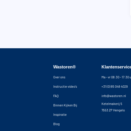
Wastoren®
Klantenservic
Over ons
Ma - vr 08:30 - 17:30 
Instructie video's
+31 (0) 85 048 4029
FAQ
info@wastoren.nl
Ketelmakerij 5
Binnen Kijken Bij
7553 ZP Hengelo
Inspiratie
Blog