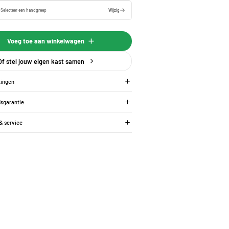
:
Selecteer een
handgreep
Wijzig
Voeg toe aan winkelwagen
Of stel jouw eigen kast samen
tingen
dsgarantie
 & service