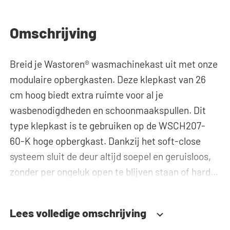
Omschrijving
Breid je Wastoren® wasmachinekast uit met onze
modulaire opbergkasten. Deze klepkast van 26
cm hoog biedt extra ruimte voor al je
wasbenodigdheden en schoonmaakspullen. Dit
type klepkast is te gebruiken op de WSCH207-
60-K hoge opbergkast. Dankzij het soft-close
systeem sluit de deur altijd soepel en geruisloos,
zonder per ongeluk open te blijven staan of hard
dicht te vallen. Hulp nodig? Bekijk de montage-
instructies of gebruik onze configurator om je
Lees volledige omschrijving
ideale wasmachinekast samen te stellen. Ons