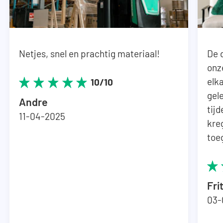
Netjes, snel en prachtig materiaal!
De 
onz
elka
10/10
gel
Andre
tij
11-04-2025
kre
toe
Fri
03-