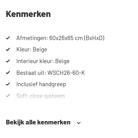
team staat altijd voor je klaar via telefoon of e-
mail. Let op: de kasten worden als bouwpakket
Kenmerken
geleverd.
Afmetingen: 60x26x65 cm (BxHxD)
Kleur: Beige
Interieur kleur: Beige
Bestaat uit: WSCH26-60-K
Inclusief handgreep
Soft-close systeem
Bekijk alle kenmerken