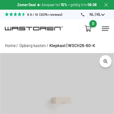
Zomer Deal ☀️:
bespaar tot
15% -
geldig t/m
09.08
NL | NL
8.9 / 10 (2075+ reviews)
0
Home
Opberg kasten
Klepkast | WSCH26-60-K