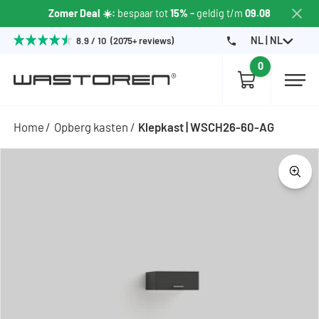
Zomer Deal ☀️:
bespaar tot
15% -
geldig t/m
09.08
NL | NL
8.9 / 10 (2075+ reviews)
0
Home
Opberg kasten
Klepkast | WSCH26-60-AG