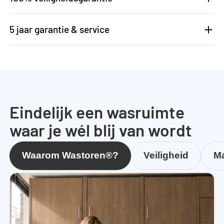
5 jaar garantie & service
Eindelijk een wasruimte
waar je wél blij van wordt
Waarom Wastoren®?
Veiligheid
Ma