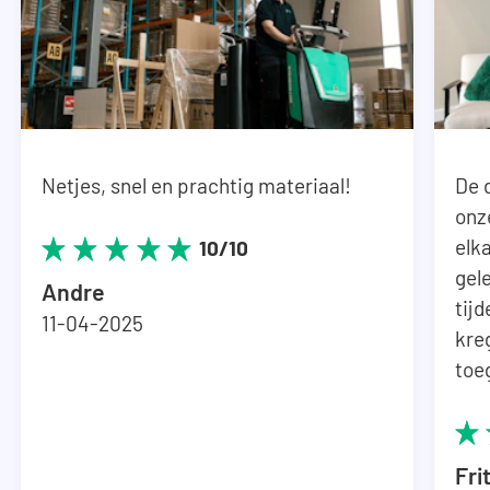
Netjes, snel en prachtig materiaal!
De 
onz
elka
10/10
gel
Andre
tij
11-04-2025
kre
toe
Fri