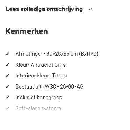
instructies of gebruik onze configurator om je
Lees volledige omschrijving
ideale wasmachinekast samen te stellen. Ons
team staat altijd voor je klaar via telefoon of e-
mail. Let op: de kasten worden als bouwpakket
Kenmerken
geleverd.
Afmetingen: 60x26x65 cm (BxHxD)
Kleur: Antraciet Grijs
Interieur kleur: Titaan
Bestaat uit: WSCH26-60-AG
Inclusief handgreep
Soft-close systeem