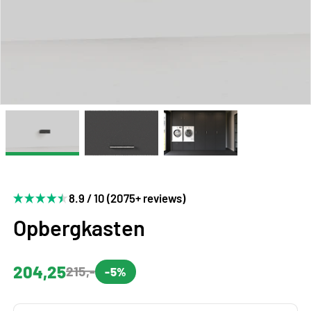
8.9 / 10 (2075+ reviews)
Opbergkasten
204,25
215,-
-5%