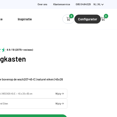
Over ons
Klantenservice
085 0484029
NL | NL
0
0
ce
Inspiratie
Configurator
8.9 / 10 (2075+ reviews)
gkasten
r bovenop de wsch207-45-E | naturel eiken | 45x26
t | WSCH26-45-E — 45 x 26 x 65 cm
Wijzig
rel Eiken
Wijzig