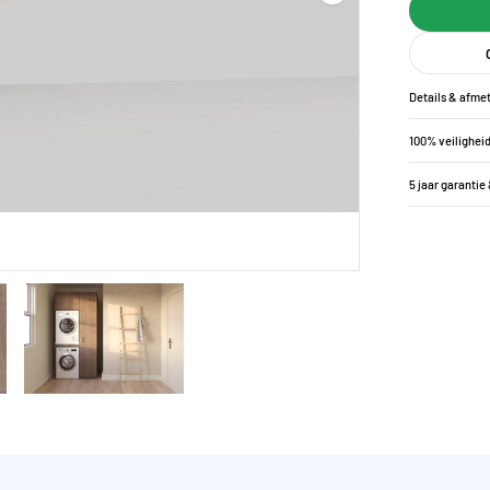
Details & afme
100% veilighei
5 jaar garantie