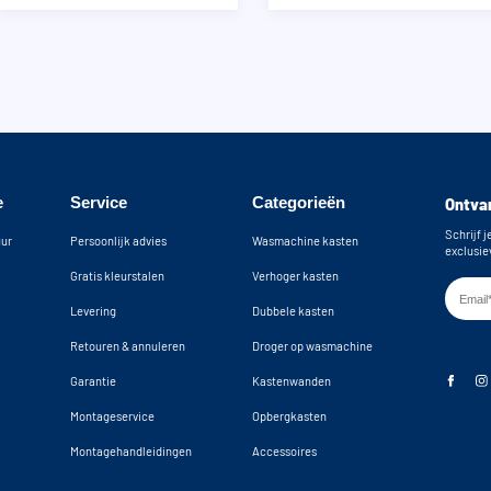
e
Service
Categorieën
Ontvan
Schrijf j
uur
Persoonlijk advies
Wasmachine kasten
exclusie
Gratis kleurstalen
Verhoger kasten
Levering
Dubbele kasten
Retouren & annuleren
Droger op wasmachine
Garantie
Kastenwanden
Montageservice
Opbergkasten
Montagehandleidingen
Accessoires