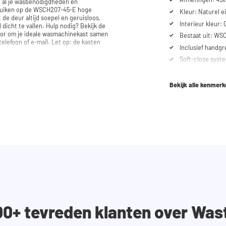
r al je wasbenodigdheden en
bruiken op de WSCH207-45-E hoge
Kleur: Naturel e
Interieur kleur:
. Hulp nodig? Bekijk de
tor om je ideale wasmachinekast samen
Bestaat uit: WS
e-mail. Let op: de kasten
Inclusief handg
Soft-close syst
Bekijk alle kenmer
00+ tevreden klanten over Was