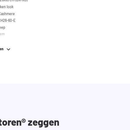
iken look
 Cashmere
CH26-60-E
reep
eem
ken
toren® zeggen