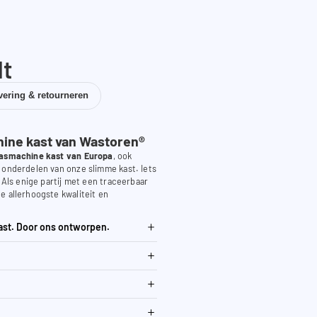
dt
vering & retourneren
ne kast van Wastoren®
asmachine kast van Europa
, ook
 onderdelen van onze slimme kast. Iets
. Als enige partij met een traceerbaar
e allerhoogste kwaliteit en
ast. Door ons ontworpen.