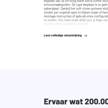
klepkast van 26 cm hoog biedt extra ruimte voo
schoonmaakspullen. Dit type klepkast is te ge
opbergkast. Dankzij het soft-close systeem sluit de deur altijd soepel en geruisloos,
zonder per ongeluk open te blijven staan of hard dicht te vallen
montage-instructies of gebruik onze configura
te stellen. Ons team staat altijd voor je klaar via telefoon of 
worden als bouwpakket geleverd.
Lees volledige omschrijving
Ervaar wat 200.0