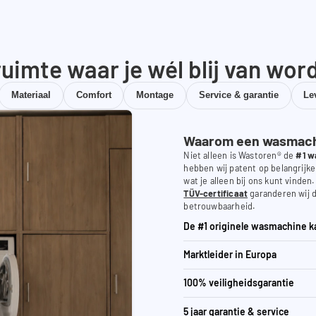
uimte waar je wél blij van wor
Materiaal
Comfort
Montage
Service & garantie
Le
Waarom een wasmachi
Niet alleen is Wastoren® de
#1 w
hebben wij patent op belangrijke
wat je alleen bij ons kunt vinden
TÜV-certificaat
garanderen wij d
betrouwbaarheid.
De #1 originele wasmachine k
Marktleider in Europa
100% veiligheidsgarantie
5 jaar garantie & service