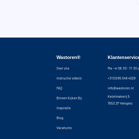
Wastoren®
Klantenservic
Over ons
Ma - vr 08:30 - 17:30 
Instructie video's
+31 (0) 85 048 4029
FAQ
info@wastoren.nl
Ketelmakerij 5
Binnen Kijken Bij
7553 ZP Hengelo
Inspiratie
Blog
Vacatures