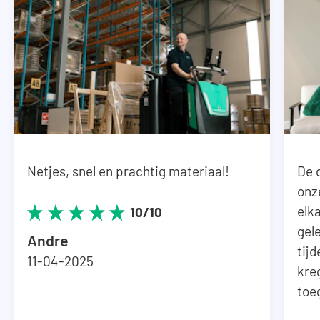
Netjes, snel en prachtig materiaal!
De 
onz
elka
10/10
gel
Andre
tij
11-04-2025
kre
toe