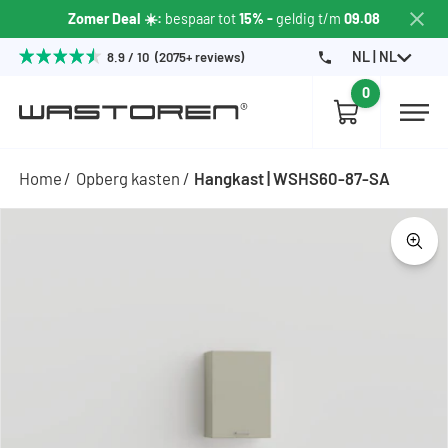
Zomer Deal ☀️:
bespaar tot
15% -
geldig t/m
09.08
NL | NL
8.9 / 10 (2075+ reviews)
0
Home
Opberg kasten
Hangkast | WSHS60-87-SA