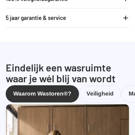
5 jaar garantie & service
Eindelijk een wasruimte
waar je wél blij van wordt
Waarom Wastoren®?
Veiligheid
Ma