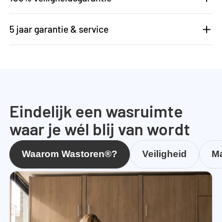
5 jaar garantie & service
Eindelijk een wasruimte
waar je wél blij van wordt
Waarom Wastoren®?
Veiligheid
Ma