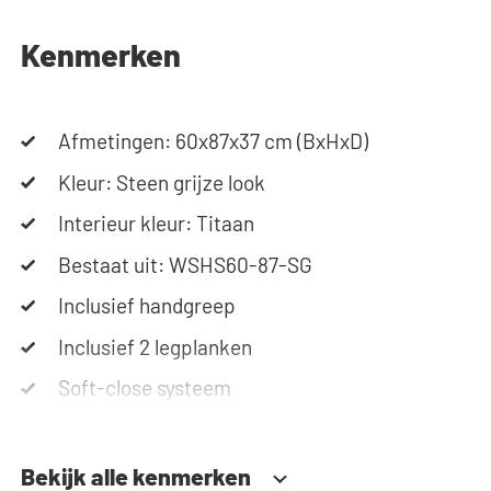
soepel en geruisloos, zonder per ongeluk open te
blijven staan of hard dicht te vallen. Hulp nodig?
Kenmerken
Bekijk de montage-instructies of gebruik onze
configurator om je ideale wasmachinekast samen
te stellen. Ons team staat altijd voor je klaar via
telefoon of e-mail. Let op: de kasten worden als
Afmetingen: 60x87x37 cm (BxHxD)
bouwpakket geleverd.
Kleur: Steen grijze look
Interieur kleur: Titaan
Bestaat uit: WSHS60-87-SG
Inclusief handgreep
Inclusief 2 legplanken
Soft-close systeem
Bekijk alle kenmerken