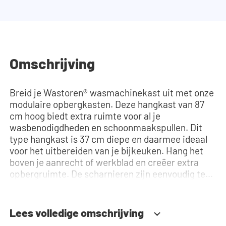
Omschrijving
Breid je Wastoren® wasmachinekast uit met onze
modulaire opbergkasten. Deze hangkast van 87
cm hoog biedt extra ruimte voor al je
wasbenodigdheden en schoonmaakspullen. Dit
type hangkast is 37 cm diepe en daarmee ideaal
voor het uitbereiden van je bijkeuken. Hang het
boven je aanrecht of werkblad en creëer extra
opbergruimte. De scharnieren zijn eenvoudig te
monteren en in drie richtingen verstelbaar:
hoogte, diepte en breedte. De deur kan zowel
links- als rechtsdraaiend worden gemonteerd, en
Lees volledige omschrijving
dankzij het soft-close systeem sluit de deur altijd