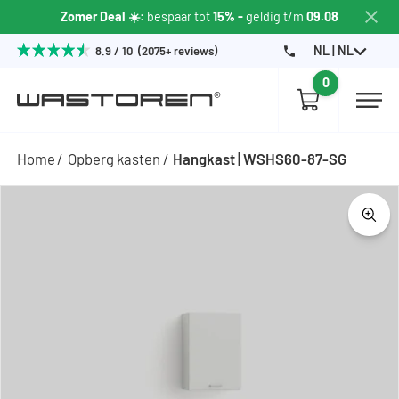
Zomer Deal ☀️:
bespaar tot
15% -
geldig t/m
09.08
NL | NL
8.9 / 10 (2075+ reviews)
0
Home
Opberg kasten
Hangkast | WSHS60-87-SG