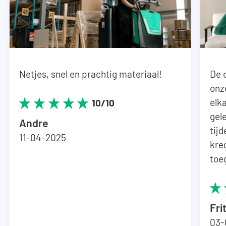
Netjes, snel en prachtig materiaal!
De 
onz
elka
10/10
gel
Andre
tij
11-04-2025
kre
toe
Fri
03-