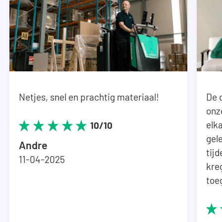
Netjes, snel en prachtig materiaal!
De 
onz
elka
10/10
gel
Andre
tij
11-04-2025
kre
toe