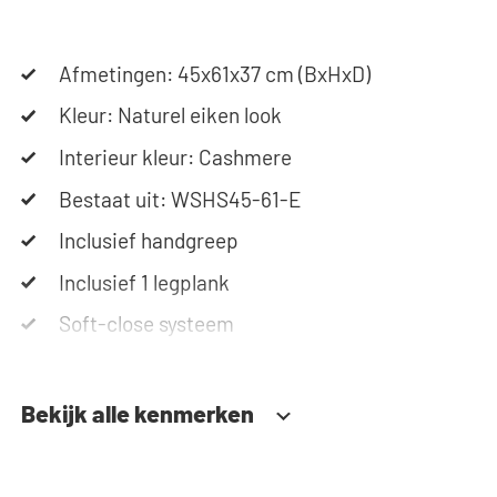
configurator om je ideale wasmachinekast samen
te stellen. Ons team staat altijd voor je klaar via
telefoon of e-mail. Let op: de kasten worden als
Afmetingen: 45x61x37 cm (BxHxD)
bouwpakket geleverd.
Kleur: Naturel eiken look
Interieur kleur: Cashmere
Bestaat uit: WSHS45-61-E
Inclusief handgreep
Inclusief 1 legplank
Soft-close systeem
Bekijk alle kenmerken