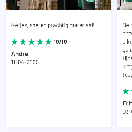
Netjes, snel en prachtig materiaal!
De 
onz
elka
10/10
gel
Andre
tij
11-04-2025
kre
toe
Fri
03-