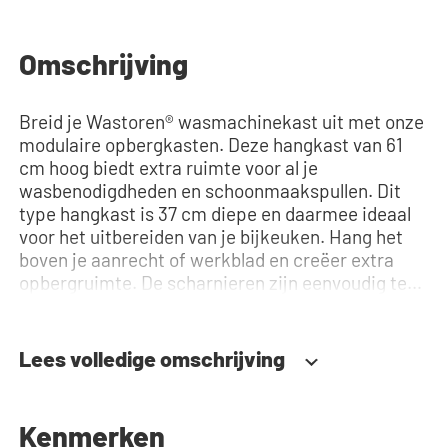
Omschrijving
Breid je Wastoren® wasmachinekast uit met onze
modulaire opbergkasten. Deze hangkast van 61
cm hoog biedt extra ruimte voor al je
wasbenodigdheden en schoonmaakspullen. Dit
type hangkast is 37 cm diepe en daarmee ideaal
voor het uitbereiden van je bijkeuken. Hang het
boven je aanrecht of werkblad en creëer extra
opbergruimte. De scharnieren zijn eenvoudig te
monteren en in drie richtingen verstelbaar:
hoogte, diepte en breedte. De deur kan zowel
links- als rechtsdraaiend worden gemonteerd, en
Lees volledige omschrijving
dankzij het soft-close systeem sluit de deur altijd
soepel en geruisloos, zonder per ongeluk open te
blijven staan of hard dicht te vallen. Hulp nodig?
Kenmerken
Bekijk de montage-instructies of gebruik onze