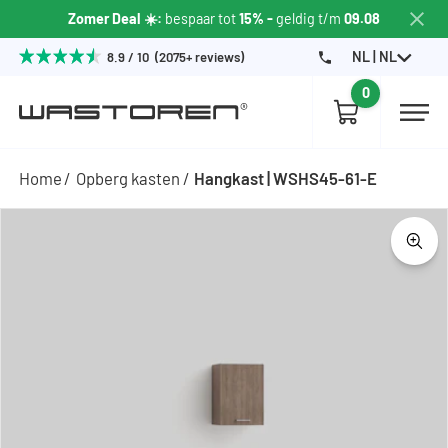
Zomer Deal ☀️:
bespaar tot
15% -
geldig t/m
09.08
NL | NL
8.9 / 10 (2075+ reviews)
0
Home
Opberg kasten
Hangkast | WSHS45-61-E