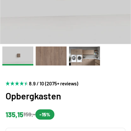
8.9 / 10 (2075+ reviews)
Opbergkasten
135,15
159,-
-15%