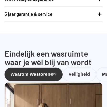
5 jaar garantie & service
Eindelijk een wasruimte
waar je wél blij van wordt
Waarom Wastoren®?
Veiligheid
Ma