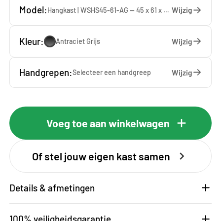
Model:
Wijzig
Hangkast | WSHS45-61-AG — 45 x 61 x 37 cm
Kleur:
Wijzig
Antraciet Grijs
Handgrepen:
Wijzig
Selecteer een
handgreep
Voeg toe aan winkelwagen
Of stel jouw eigen kast samen
Details & afmetingen
100% veiligheidsgarantie