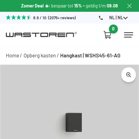
Zomer Deal ☀️:
bespaar tot
15% -
geldig t/m
09.08
NL | NL
8.9 / 10 (2075+ reviews)
0
Home
Opberg kasten
Hangkast | WSHS45-61-AG