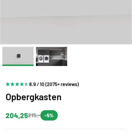
8.9 / 10 (2075+ reviews)
Opbergkasten
204,25
215,-
-5%