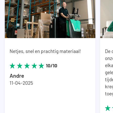
Netjes, snel en prachtig materiaal!
De 
onz
elka
10/10
gel
Andre
tij
11-04-2025
kre
toe