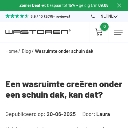
Zomer Deal ☀️:
bespaar tot
15% -
geldig t/m
09.08
NL | NL
8.9 / 10 (2075+ reviews)
0
Home
Blog
Wasruimte onder schuin dak
Een wasruimte creëren onder
een schuin dak, kan dat?
Gepubliceerd op:
20-06-2025
Door:
Laura