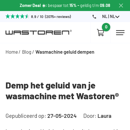
Zomer Deal ☀️:
bespaar tot
15% -
geldig t/m
09.08
NL | NL
8.9 / 10 (2075+ reviews)
0
Home
Blog
Wasmachine geluid dempen
Demp het geluid van je
wasmachine met Wastoren®
Gepubliceerd op:
27-05-2024
Door:
Laura