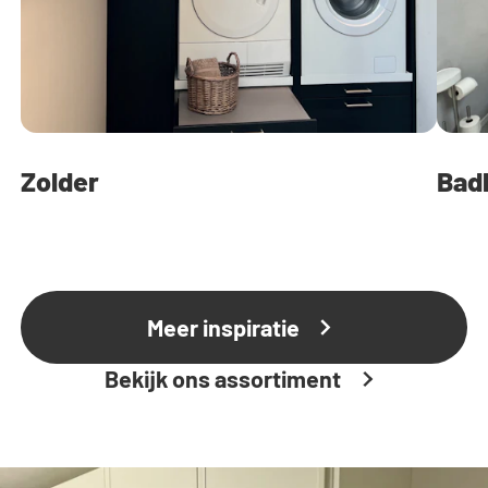
Zolder
Bad
Meer inspiratie
Bekijk ons assortiment