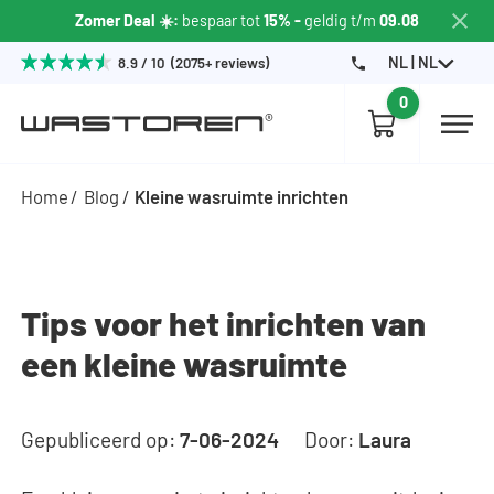
Zomer Deal ☀️:
bespaar tot
15% -
geldig t/m
09.08
NL | NL
8.9 / 10 (2075+ reviews)
0
Home
Blog
Kleine wasruimte inrichten
Tips voor het inrichten van
een kleine wasruimte
Gepubliceerd op:
7-06-2024
Door:
Laura