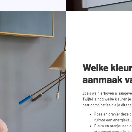
Welke kleu
aanmaak v
Zoals we hierboven al aangeve
Twijfel je nog welke kleuren j
paar combinaties die je direct
Roze en oranje: deze co
ruimte een energieke u
Blauw en oranje: een co
statement maakt in je i