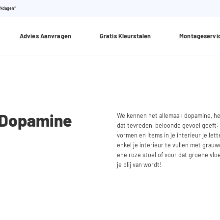
erkdagen*
Advies Aanvragen
Gratis Kleurstalen
Montageservi
d Dopamine
We kennen het allemaal: dopamine, het
dat tevreden, beloonde gevoel geeft.
vormen en items in je interieur je let
enkel je interieur te vullen met grauw
ene roze stoel of voor dat groene vloer
je blij van wordt!