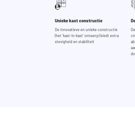
Unieke kast constructie
De
De innovatieve en unieke constructie
De
(het 'kast-in-kast' ontwerp) biedt extra
ci
stevigheid en stabiliteit
ab
aa
do