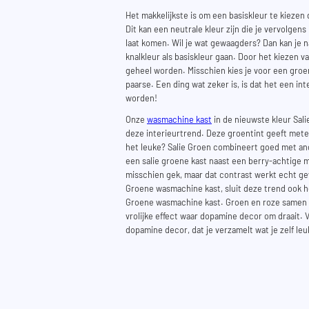
Het makkelijkste is om een basiskleur te kiezen d
Dit kan een neutrale kleur zijn die je vervolgens
laat komen. Wil je wat gewaagders? Dan kan je n
knalkleur als basiskleur gaan. Door het kiezen v
geheel worden. Misschien kies je voor een groen 
paarse. Een ding wat zeker is, is dat het een int
worden!
Onze
wasmachine kast
in de nieuwste kleur Salie
deze interieurtrend. Deze groentint geeft mete
het leuke? Salie Groen combineert goed met and
een salie groene kast naast een berry-achtige m
misschien gek, maar dat contrast werkt echt ge
Groene wasmachine kast, sluit deze trend ook h
Groene wasmachine kast. Groen en roze samen 
vrolijke effect waar dopamine decor om draait. Ve
dopamine decor, dat je verzamelt wat je zelf leuk