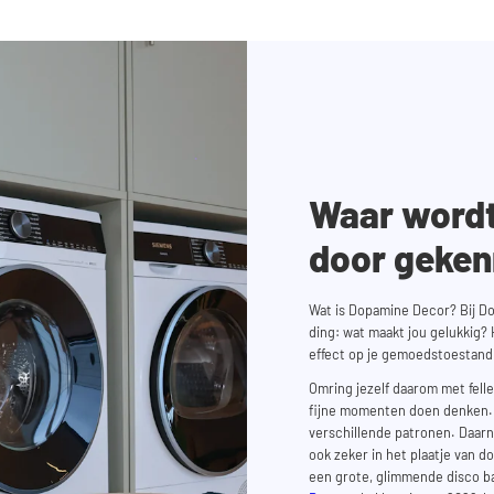
Waar word
door geke
Wat is Dopamine Decor? Bij D
ding: wat maakt jou gelukkig?
effect op je gemoedstoestand
Omring jezelf daarom met felle
fijne momenten doen denken.
verschillende patronen. Daar
ook zeker in het plaatje van d
een grote, glimmende disco ba