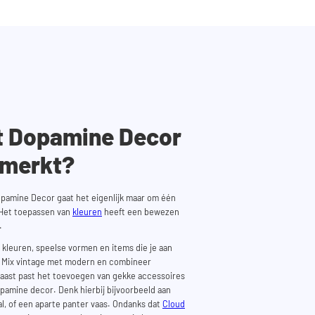
t Dopamine Decor
nmerkt?
opamine Decor gaat het eigenlijk maar om één
 Het toepassen van
kleuren
heeft een bewezen
.
 kleuren, speelse vormen en items die je aan
 Mix vintage met modern en combineer
naast past het toevoegen van gekke accessoires
opamine decor. Denk hierbij bijvoorbeeld aan
l, of een aparte panter vaas. Ondanks dat
Cloud