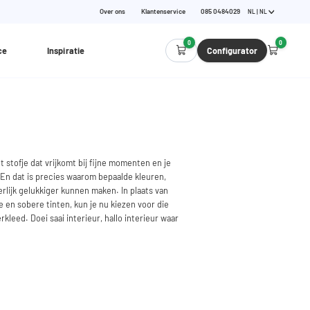
Over ons
Klantenservice
085 0484029
NL | NL
0
0
ce
Inspiratie
Configurator
 stofje dat vrijkomt bij fijne momenten en je
 En dat is precies waarom bepaalde kleuren,
terlijk gelukkiger kunnen maken. In plaats van
e en sobere tinten, kun je nu kiezen voor die
kleed. Doei saai interieur, hallo interieur waar