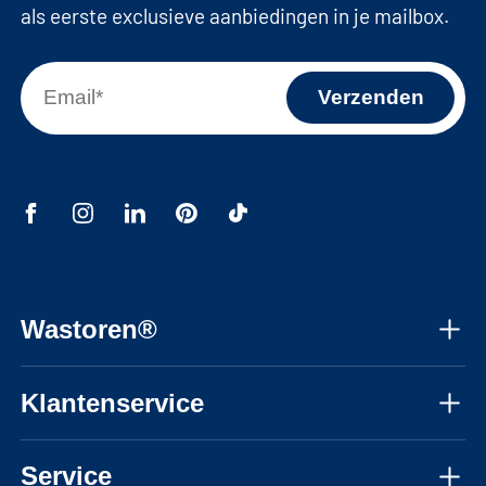
als eerste exclusieve aanbiedingen in je mailbox.
Wastoren®
Over ons
Klantenservice
Instructie video's
Ma - vr 08:30 - 17:30 uur
FAQ
Service