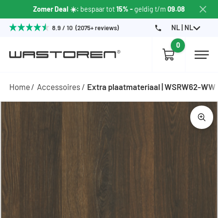
Zomer Deal ☀️:
bespaar tot
15% -
geldig t/m
09.08
NL | NL
8.9 / 10 (2075+ reviews)
0
Home
Accessoires
Extra plaatmateriaal | WSRW62-WW