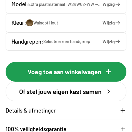
Model:
Wijzig
Extra plaatmateriaal | WSRW62-WW — 62.5 x 137 x 1.9 cm
Kleur:
Wijzig
Walnoot Hout
Handgrepen:
Wijzig
Selecteer een
handgreep
Voeg toe aan winkelwagen
Of stel jouw eigen kast samen
Details & afmetingen
100% veiligheidsgarantie