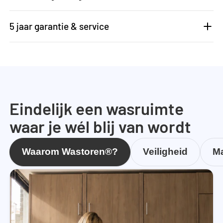
5 jaar garantie & service
Eindelijk een wasruimte
waar je wél blij van wordt
Waarom Wastoren®?
Veiligheid
Ma