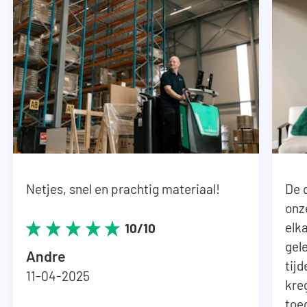
Netjes, snel en prachtig materiaal!
De 
onz
elka
10/10
gel
Andre
tij
11-04-2025
kre
toe