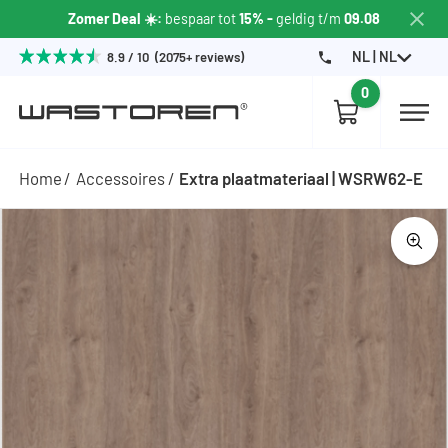
Zomer Deal ☀️:
bespaar tot
15% -
geldig t/m
09.08
NL | NL
8.9 / 10 (2075+ reviews)
0
Home
Accessoires
Extra plaatmateriaal | WSRW62-E