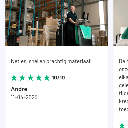
Netjes, snel en prachtig materiaal!
De 
onz
elka
10/10
gel
Andre
tij
11-04-2025
kre
toe