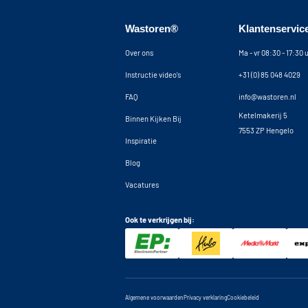
Wastoren®
Klantenservic
Over ons
Ma - vr 08:30 - 17:30 
Instructie video's
+31 (0) 85 048 4029
FAQ
info@wastoren.nl
Ketelmakerij 5
Binnen Kijken Bij
7553 ZP Hengelo
Inspiratie
Blog
Vacatures
Ook te verkrijgen bij:
Algemene voorwaarden
Privacy verklaring
Cookiebeleid