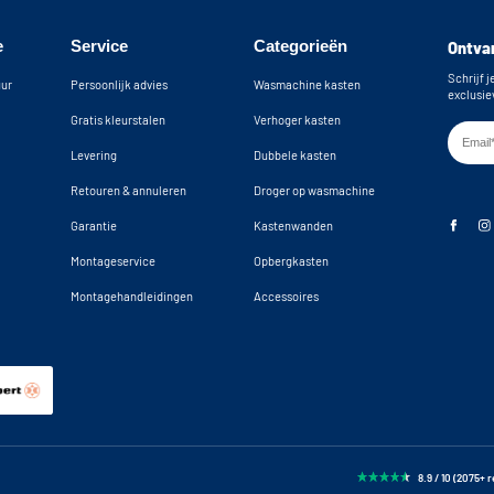
e
Service
Categorieën
Ontvan
Schrijf j
uur
Persoonlijk advies
Wasmachine kasten
exclusie
Gratis kleurstalen
Verhoger kasten
Levering
Dubbele kasten
Retouren & annuleren
Droger op wasmachine
Garantie
Kastenwanden
Montageservice
Opbergkasten
Montagehandleidingen
Accessoires
8.9 / 10 (2075+ 