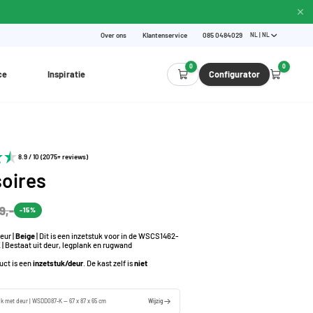
Over ons
Klantenservice
085 0484029
NL | NL
0
0
ce
Inspiratie
Configurator
8.9 / 10 (2075+ reviews)
oires
9,-
-15%
eur |
Beige
| Dit is een inzetstuk voor in de WSCS1462-
| Bestaat uit deur, legplank en rugwand
duct is een
inzetstuk/deur
. De kast zelf is
niet
uk met deur | WSDD087-K — 67 x 87 x 65 cm
Wijzig