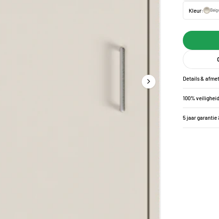
Kleur:
Beig
Details & afme
100% veilighei
5 jaar garantie