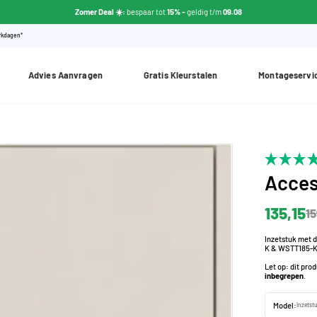
Zomer Deal ☀️:
bespaar tot
15% -
geldig t/m
09.08
erkdagen*
Advies Aanvragen
Gratis Kleurstalen
Montageservi
Acces
135,15
15
Inzetstuk met d
K & WSTT185-K 
Let op: dit pro
inbegrepen
.
Model:
Inzetst