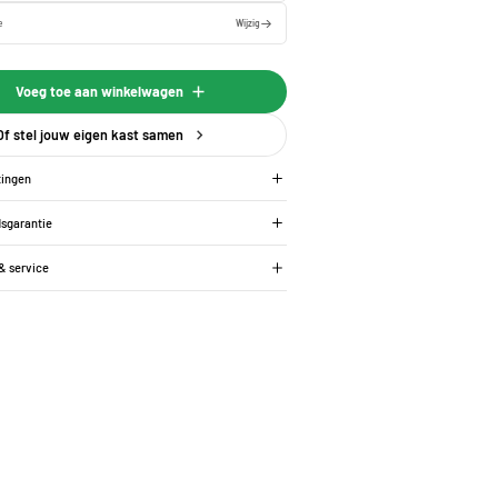
e
Wijzig
Voeg toe aan winkelwagen
Of stel jouw eigen kast samen
tingen
dsgarantie
 & service