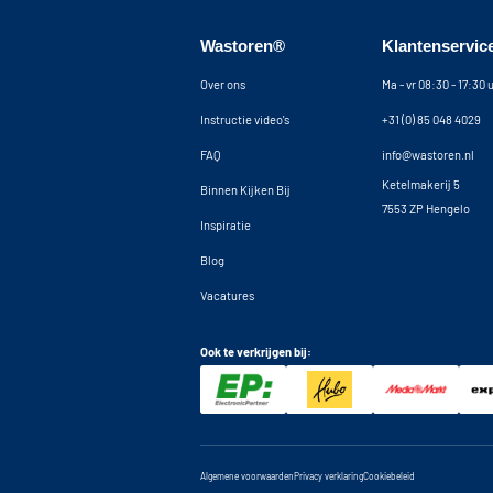
Wastoren®
Klantenservic
Over ons
Ma - vr 08:30 - 17:30 
Instructie video's
+31 (0) 85 048 4029
FAQ
info@wastoren.nl
Ketelmakerij 5
Binnen Kijken Bij
7553 ZP Hengelo
Inspiratie
Blog
Vacatures
Ook te verkrijgen bij:
Algemene voorwaarden
Privacy verklaring
Cookiebeleid