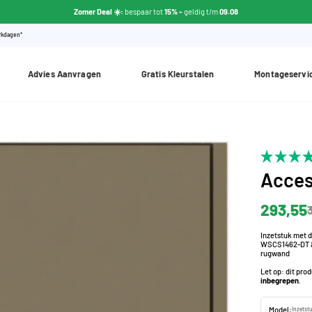
Zomer Deal ☀️:
bespaar tot
15% -
geldig t/m
09.08
erkdagen*
Advies Aanvragen
Gratis Kleurstalen
Montageservi
Acces
293,55
Inzetstuk met de
WSCS1462-DT & 
rugwand
Let op: dit pro
inbegrepen
.
Model:
Inzetst