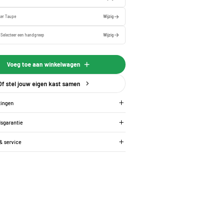
er Taupe
Wijzig
:
Selecteer een
handgreep
Wijzig
Voeg toe aan winkelwagen
Of stel jouw eigen kast samen
tingen
dsgarantie
 & service