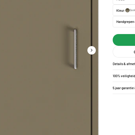
Kleur:
Donk
Handgrepen
Details & afme
100% veilighei
5 jaar garantie