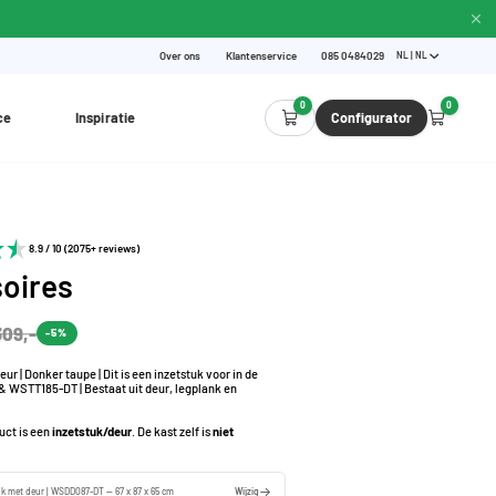
Over ons
Klantenservice
085 0484029
NL | NL
0
0
ce
Inspiratie
Configurator
8.9 / 10 (2075+ reviews)
oires
309,-
-5%
ur | Donker taupe | Dit is een inzetstuk voor in de
WSTT185-DT | Bestaat uit deur, legplank en
duct is een
inzetstuk/deur
. De kast zelf is
niet
uk met deur | WSDD087-DT — 67 x 87 x 65 cm
Wijzig