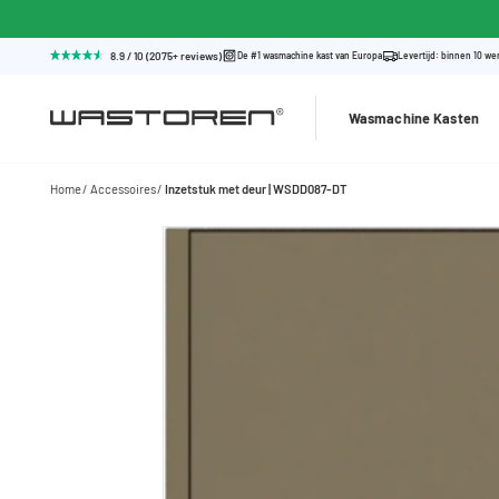
8.9 / 10 (2075+ reviews)
De #1 wasmachine kast van Europa
Levertijd: binnen 10 w
Wasmachine Kasten
Home
Accessoires
Inzetstuk met deur | WSDD087-DT