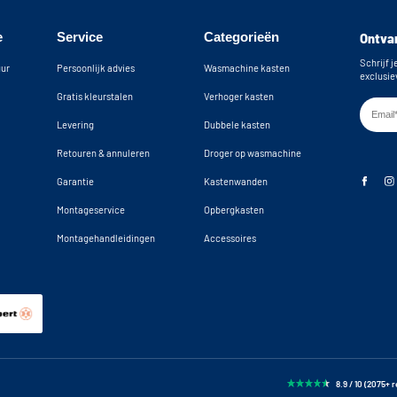
e
Service
Categorieën
Ontvan
Schrijf j
uur
Persoonlijk advies
Wasmachine kasten
exclusie
Gratis kleurstalen
Verhoger kasten
Levering
Dubbele kasten
Retouren & annuleren
Droger op wasmachine
Garantie
Kastenwanden
Montageservice
Opbergkasten
Montagehandleidingen
Accessoires
8.9 / 10 (2075+ 