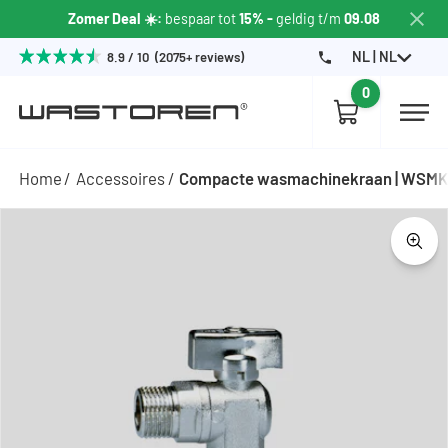
Zomer Deal ☀️:
bespaar tot
15% -
geldig t/m
09.08
NL | NL
8.9 / 10 (2075+ reviews)
0
Home
Accessoires
Compacte wasmachinekraan | WSM